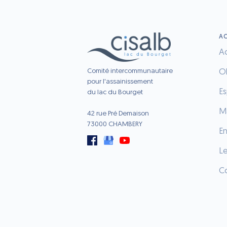
AC
Ac
Comité intercommunautaire
O
pour l'assainissement
E
du lac du Bourget
Ma
42 rue Pré Demaison
73000 CHAMBERY
E
L
C