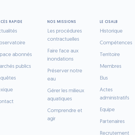
CÈS RAPIDE
NOS MISSIONS
LE CISALB
tualités
Les procédures
Historique
contractuelles
bservatoire
Compétences
Faire face aux
space abonnés
Territoire
inondations
rchés publics
Membres
Préserver notre
nquêtes
Elus
eau
exique
Actes
Gérer les milieux
administratifs
aquatiques
ontact
Equipe
Comprendre et
agir
Partenaires
Recrutement